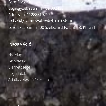
FarmForg Kft.
Cégjegyzék szám: 17 09 002456
Adószám: 11288819217
Székhely: 7100 Szekszárd, Palánk 18.
Levelezési cím: 7100 Szekszárd Palánk 18. Pf.: 371
INFORMÁCIÓ
Nyitólap
Letöltések
Elérhetőségek
Cégadatok
Adatkezelési tájékoztató