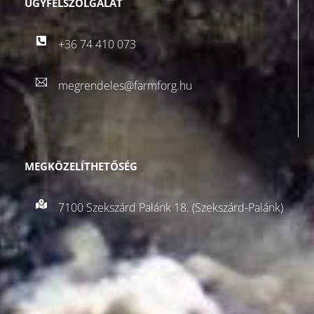
ÜGYFÉLSZOLGÁLAT
+36 74 410 073
megrendeles@farmforg.hu
MEGKÖZELÍTHETŐSÉG
7100 Szekszárd Palánk 18. (Szekszárd-Palánk)