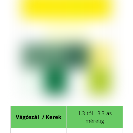
1.3-tól 3.3-as
Vágószál / Kerek
méretig