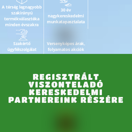
A térség legnagyobb
30 év
szakirányú
nagykereskedelmi
termékválasztéka
munkatapasztalata
minden évszakra
Szakértő
Versenyképes árak,
ügyfélszolgálat
folyamatos akciók
REGISZTRÁLT
VISZONTELADÓ
KERESKEDELMI
PARTNEREINK RÉSZÉRE